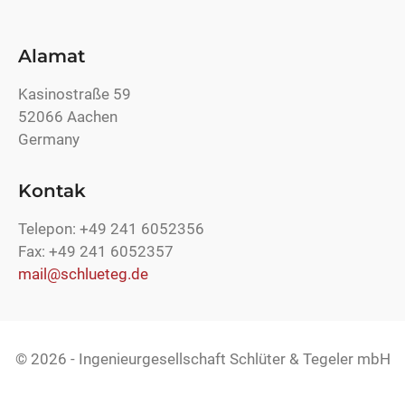
Alamat
Kasinostraße 59
52066 Aachen
Germany
Kontak
Telepon: +49 241 6052356
Fax: +49 241 6052357
mail@schlueteg.de
© 2026 - Ingenieurgesellschaft Schlüter & Tegeler mbH